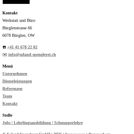
und los gehts
Kontakt
Werkstatt und Büro
Bürglenstrasse 66
6078 Bürglen, OW
☎️
+41 41 678 22 02
✉️
info@soland-spenglerei.ch
Menü
Unternehmen
Dienstleistungen
Referenzen
Team
Kontakt
Stelle
Jobs | Lehrlingsausbildung | Schnupperlehre