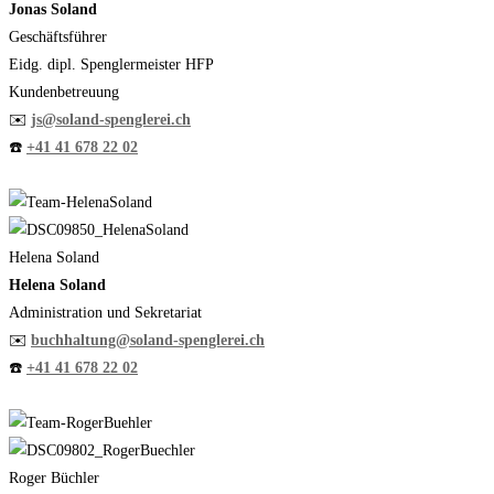
Jonas Soland
Geschäftsführer
Eidg. dipl. Spenglermeister HFP
Kundenbetreuung
✉️
js@soland-spenglerei.ch
☎️
+41 41 678 22 02
Helena Soland
Helena Soland
Administration und Sekretariat
✉️
buchhaltung@soland-spenglerei.ch
☎️
+41 41 678 22 02
Roger Büchler