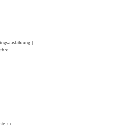
lingsausbildung |
ehre
ie zu.