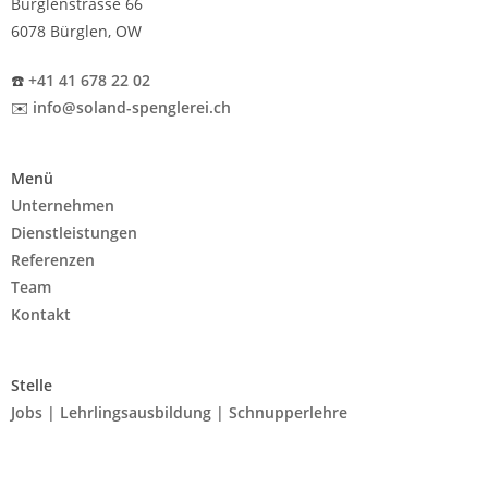
Bürglenstrasse 66
6078 Bürglen, OW
☎️
+41 41 678 22 02
✉️
info@soland-spenglerei.ch
Menü
Unternehmen
Dienstleistungen
Referenzen
Team
Kontakt
Stelle
Jobs | Lehrlingsausbildung | Schnupperlehre