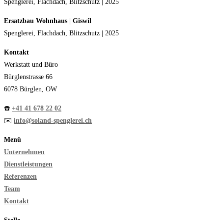
Spenglerei, Flachdach, Blitzschutz | 2025
Ersatzbau Wohnhaus | Giswil
Spenglerei, Flachdach, Blitzschutz | 2025
Kontakt
Werkstatt und Büro
Bürglenstrasse 66
6078 Bürglen, OW
☎️
+41 41 678 22 02
✉️
info@soland-spenglerei.ch
Menü
Unternehmen
Dienstleistungen
Referenzen
Team
Kontakt