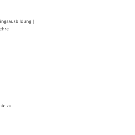
lingsausbildung |
ehre
ie zu.